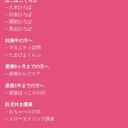
ぽこぽこくらぶ
– 八木ひろば
– 日吉ひろば
– 園部ひろば
– 美山ひろば
妊娠中の方へ
–
マタニティ訪問
–
たまぴよくらぶ
産後6ヶ月までの方へ
–
産後からだケア
産後1年までの方へ
–
産後ほっこりの日
託児付き講座
– おちゃべりの日
– スローエイジング講座