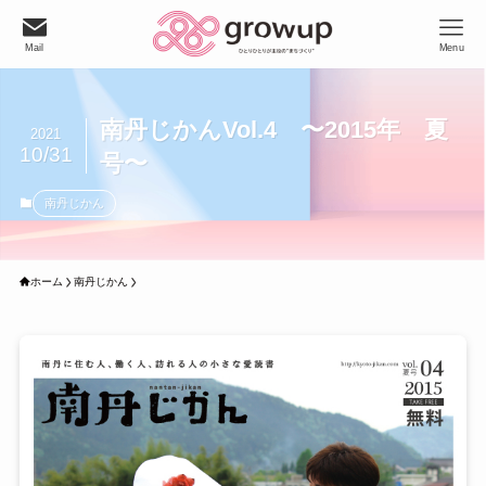
Mail
Menu
南丹じかんVol.4 〜2015年 夏
2021
10/31
号〜
南丹じかん
ホーム
南丹じかん