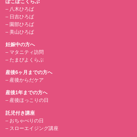
ぽこぽこくらぶ
– 八木ひろば
– 日吉ひろば
– 園部ひろば
– 美山ひろば
妊娠中の方へ
–
マタニティ訪問
–
たまぴよくらぶ
産後6ヶ月までの方へ
–
産後からだケア
産後1年までの方へ
–
産後ほっこりの日
託児付き講座
– おちゃべりの日
– スローエイジング講座